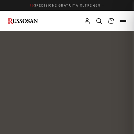
·
·
·
SPEDIZIONE GRATUITA OLTRE €69