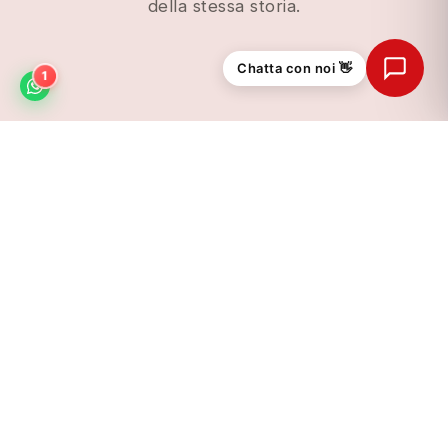
della stessa storia.
Chatta con noi 👋
1
Russosan
Online adesso
LA NASCITA DI DUVA
Dalla vinaccia,
un nuovo
gesto di bellezza.
DUVA nasce dal desiderio di trasformare la